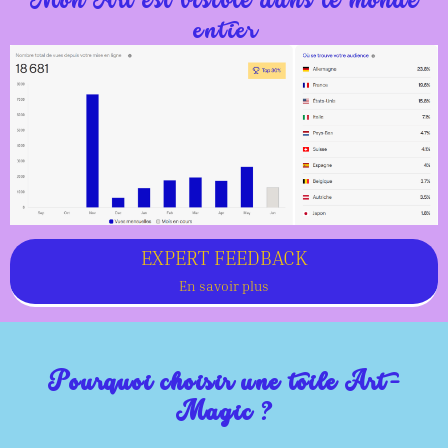
entier
EXPERT FEEDBACK
En savoir plus
Pourquoi choisir une toile Art-
Magic ?