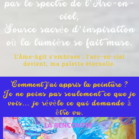
par le spectre de l’Arc-en-
ciel,
Source sacrée d’inspiration
où la lumière se fait muse.
L’Âme-Agit s’embrase : l’arc-en-ciel
devient, ma palette éternelle.
Comment j'ai appris la peinture ?
Je ne peins pas seulement ce que je
vois… je révèle ce qui demande à
être vu.