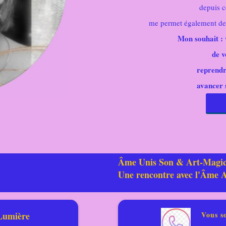
depuis c
me permet également de m
Mon souhait : 
de v
reprendr
avancer 
Âme Unis Son & Art-Magi
Une rencontre avec l'Âme A
Lumière
Vous s