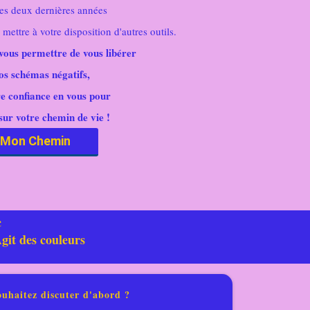
es deux dernières années
ettre à votre disposition d'autres outils.
vous permettre de vous libérer
os schémas négatifs,
e confiance en vous pour
sur votre chemin de vie !
Mon Chemin
c
git des couleurs
ouhaitez discuter d'abord ?