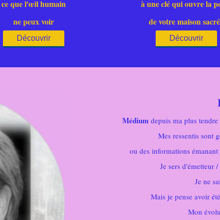
ce que l'œil humain
à une clé qui ouvre la p
ne peux voir
de votre maison sacr
Découvrir
Découvrir
Médium
depuis ma plus tendre e
Mes ressentis sont g
ou des informations émanant d
Je sers d'émetteur 
Je ne sa
Mais je pense avoir ét
Mon évolut