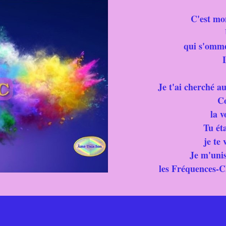
C'est mo
qui s'omme
Je t'ai cherché a
C
la v
Tu ét
je te 
Je m'unis
les Fréquences-C