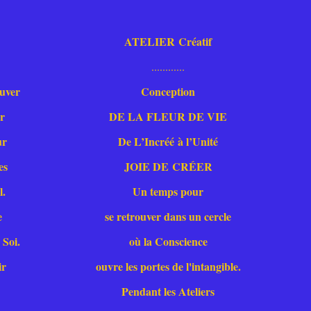
a
ATELIER Créatif
............
ouver
Conception
ur
DE LA FLEUR DE VIE
ur
De L’Incréé à l’Unité
es
JOIE DE CRÉER
l.
Un temps pour
e
se retrouver dans un cercle
 Soi.
où la Conscience
ir
ouvre les portes de l'intangible.
Pendant les Ateliers