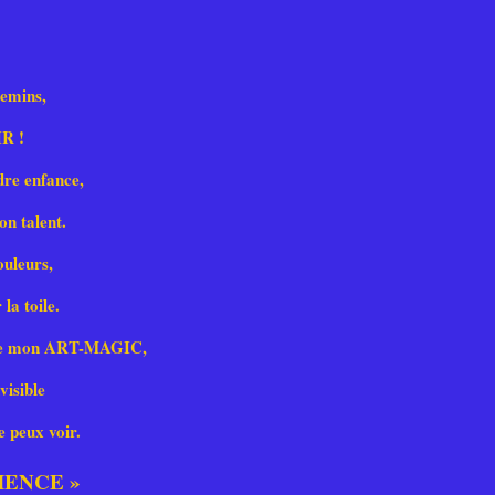
hemins,
IR !
dre enfance,
on talent.
ouleurs,
la toile.
s de mon ART-MAGIC,
visible
e peux voir.
IENCE »