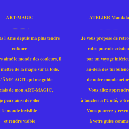
ART-MAGIC
ATELIER Mandal
................
................
ns l'Âme depuis ma plus tendre
Je vous propose de retr
enfance
votre pouvoir créate
rs aimé le monde des couleurs, il
par un voyage intérie
mettre de la magie sur la toile.
au-delà des turbulenc
 L'ÂME-AGIT qui me guide
de notre monde actue
 biais de mon ART-MAGIC,
Vous allez apprendr
je peux ainsi dévoiler
à toucher à l'Unité, votre
le monde invisible
Vous pourrez y reven
et rendre visible
à votre guise comme