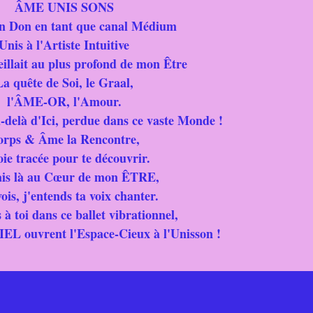
ÂME UNIS SONS
n Don en tant que canal Médium
Unis à l'Artiste Intuitive
illait au plus profond de mon Être
La quête de Soi, le Graal,
l'ÂME-OR, l'Amour.
u-delà d'Ici, perdue dans ce vaste Monde !
orps & Âme la Rencontre,
oie tracée pour te découvrir.
ais là au Cœur de mon ÊTRE,
vois, j'entends ta voix chanter.
 à toi dans ce ballet vibrationnel,
IEL ouvrent l'Espace-Cieux à l'Unisson !