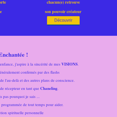
orte
chacun(e) retrouve
ée
son pouvoir créateur
Découvrir
Enchantée !
VISIONS
nfance, j'aspire à la sincérité de mes
.
énéralement confirmés par des flashs
e l'au-delà et des autres plans de conscience.
Chaneling
/ de récepteur en tant que
.
is pas pourquoi je sais ...
é programmée de tout temps pour aider.
ion spirituelle personnelle