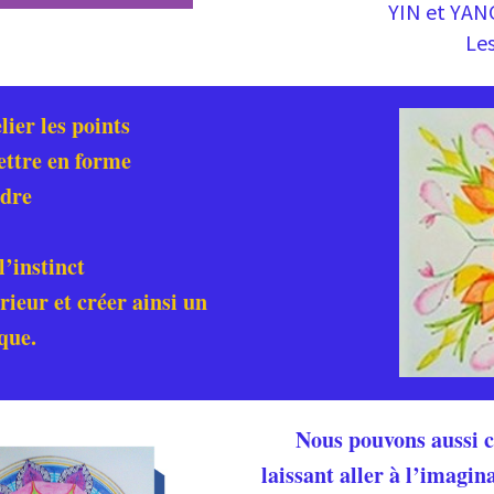
YIN et YANG
Les
elier les points
mettre en forme
ndre
l’instinct
rieur et créer ainsi un
que.
Nous pouvons aussi c
laissant aller à l’imagin