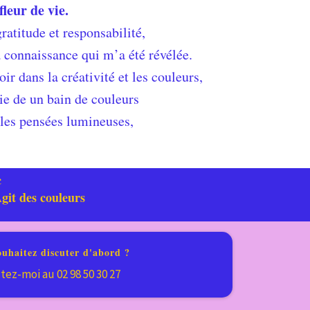
fleur de vie.
ratitude et responsabilité,
a connaissance qui m’a été révélée.
ir dans la créativité et les couleurs,
ie de un bain de couleurs
les pensées lumineuses,
c
git des couleurs
ouhaitez discuter d'abord ?
tez-moi au 02 98 50 30 27