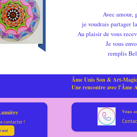
Avec amour, g
je voudrais partager l
Au plaisir de vous recevo
Je vous envo
remplis Bel
Âme Unis Son & Art-Magi
Une rencontre avec l'Âme A
Lumière
Vous s
Contac
e contacter !
z moi