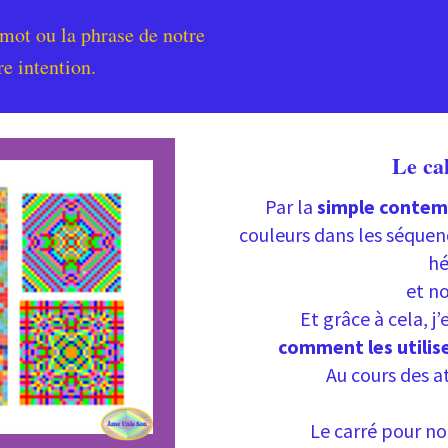
mot ou la phrase de notre
re intention.
Le cal
Par la
simple contem
couleurs dans les séquen
hé
et n
Et grâce à cela, j
comment les utilise
Au cours des a
Le carré pour no