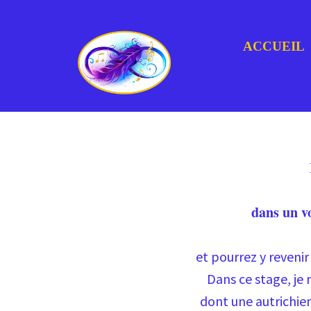
ACCUEIL
dans un v
et pourrez y reveni
Dans ce stage, je
dont une autrichienn