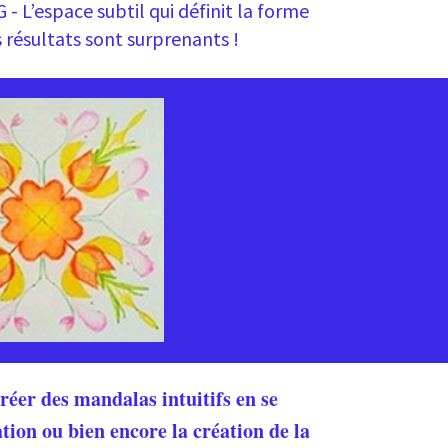
 - L’espace subtil qui définit la forme
 résultats sont surprenants !
réer des mandalas intuitifs en se
ation ou bien encore la création de la