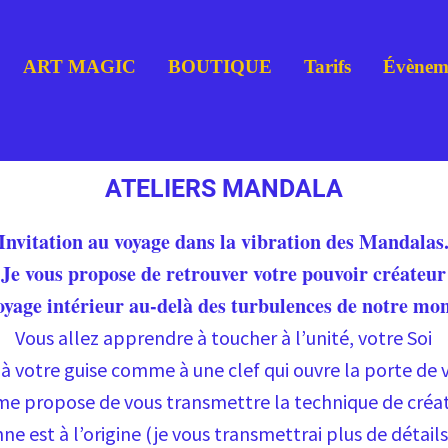
ART MAGIC
BOUTIQUE
Tarifs
Évènem
ATELIERS MANDALA
Invitation au voyage dans la vibration des Mandalas
Je vous propose de retrouver votre pouvoir créateur
oyage intérieur au-delà des turbulences de notre mon
Vous allez apprendre à toucher à l’unité, votre Soi
r à votre guise comme à une clef qui ouvre la porte de 
 me propose de vous transmettre la technique de cré
e est à l’origine (je vous transmettrai plus de détails l