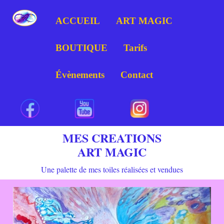
ACCUEIL
ART MAGIC
BOUTIQUE
Tarifs
Évènements
Contact
MES CREATIONS
ART MAGIC
Une palette de mes toiles réalisées et vendues