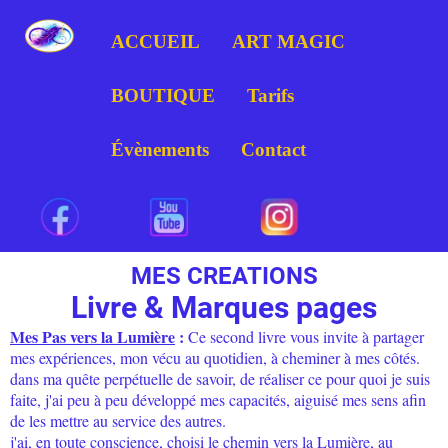
ACCUEIL
ART MAGIC
BOUTIQUE
Tarifs
Évènements
Contact
MES CREATIONS
Livre & Marques pages
Mes Pas vers la Lumière
:
Ce second livre vous invite à partager
mes expériences, mon vécu au quotidien, à cheminer à mes côtés.
dans ma quête perpétuelle de savoir, de réaliser ce pour quoi je suis
faite, j'ai peu à peu développé mes capacités, aiguisé mes sens afin
de les mettre au service des autres.
j'ai, en toute conscience, choisi le chemin vers la Lumière, au