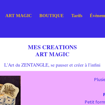
ART MAGIC
BOUTIQUE
Tarifs
Évènem
MES CREATIONS
ART MAGIC
L'Art du ZENTANGLE, se pauser et créer à l'infini
Plusi
P
Petit forma