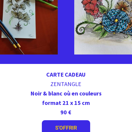
CARTE CADEAU
ZENTANGLE
Noir & blanc où en couleurs
format 21 x 15 cm
90 €
S'OFFRIR