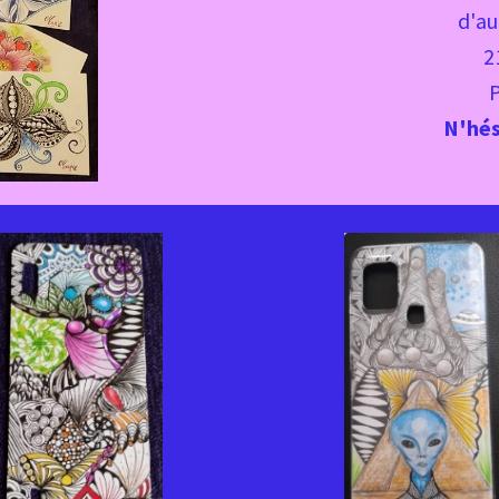
d'au
2
N'hés